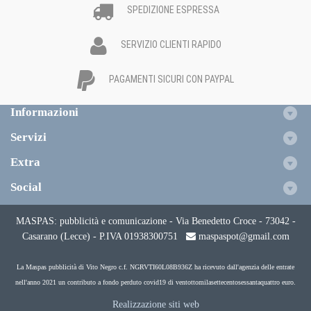
SPEDIZIONE ESPRESSA
SERVIZIO CLIENTI RAPIDO
PAGAMENTI SICURI CON PAYPAL
Informazioni
Servizi
Extra
Social
MASPAS: pubblicità e comunicazione - Via Benedetto Croce - 73042 -
Casarano (Lecce) - P.IVA 01938300751
maspaspot@gmail.com
La Maspas pubblicità di Vito Negro c.f. NGRVTI60L08B936Z ha ricevuto dall'agenzia delle entrate
nell'anno 2021 un contributo a fondo perduto covid19 di ventottomilasettecentosessantaquattro euro.
Realizzazione siti web